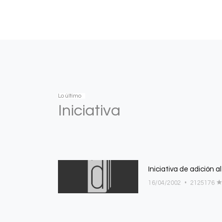
Lo último
Iniciativa
Iniciativa de adición al
16/04/2002
•
2125176